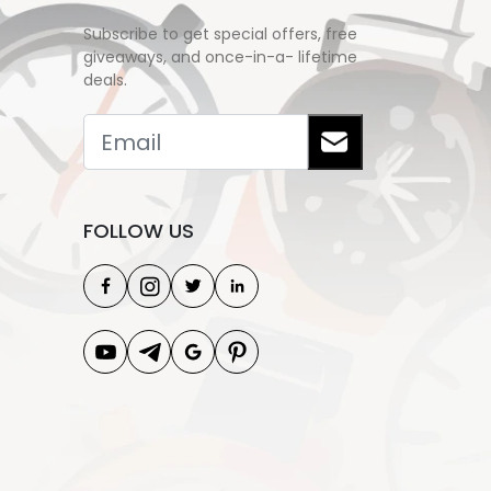
Subscribe to get special offers, free
giveaways, and once-in-a- lifetime
deals.
FOLLOW US