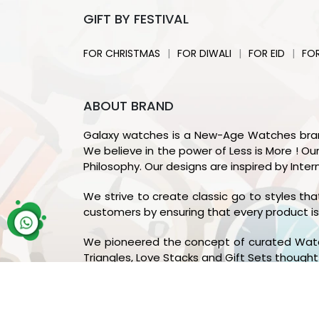
GIFT BY FESTIVAL
|
|
|
FOR CHRISTMAS
FOR DIWALI
FOR EID
FO
ABOUT BRAND
Galaxy watches is a New-Age Watches brand f
We believe in the power of Less is More ! Our
Philosophy. Our designs are inspired by Intern
We strive to create classic go to styles tha
customers by ensuring that every product is 
We pioneered the concept of curated Watch 
Triangles, Love Stacks and Gift Sets thoughtf